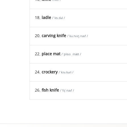
18.
ladle
/ˈleɪ.dəl /
20.
carving knife
/ˈkɑːrvɪŋ naɪf /
22.
place mat
/ˈpleɪs ˌmæt /
24.
crockery
/ˈkrɑːkəri /
26.
fish knife
/ˈfɪʃ naɪf /