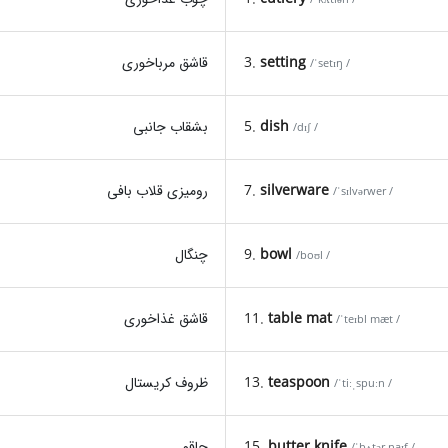
setting
3.
قاشق مرباخوری
/ˈsetɪŋ /
dish
5.
بشقاب جانبی
/dɪʃ /
silverware
7.
رومیزی قلاب بافی
/ˈsɪlvərwer /
bowl
9.
چنگال
/boʊl /
table mat
11.
قاشق غذاخوری
/ˈteɪbl mæt /
teaspoon
13.
ظروف کریستال
/ˈtiːˌspuːn /
butter knife
15.
چاقو
/ˈbʌtər naɪf /