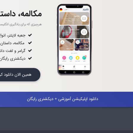
مکالمه، داستا
هرچیزی که برای یادگیری انگلیسی ل
جعبه لایتنر، انو
مکالمه، داستان
گرامر و لغت دان
دیکشنری رایگان 
همین الان دانلود
دانلود اپلیکیشن آموزشی + دیکشنری رایگان