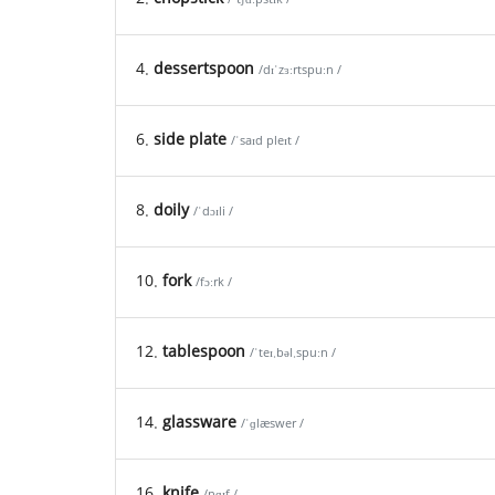
4.
dessertspoon
/dɪˈzɜːrtspuːn /
6.
side plate
/ˈsaɪd pleɪt /
8.
doily
/ˈdɔɪli /
10.
fork
/fɔːrk /
12.
tablespoon
/ˈteɪ.bəl.spuːn /
14.
glassware
/ˈɡlæswer /
16.
knife
/nɑɪf /