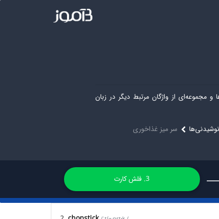
 و مجموعه‌ای از واژگان مرتبط دیگر در زبان
نوشیدنی‌ها
سر میز غذاخوری
3. فلش کارت
2.
chopstick
/ˈtʃɑːpstɪk /