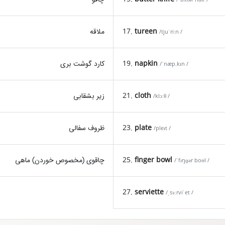
tureen
17.
ملاقه
/tjuˈriːn /
napkin
19.
کارد گوشت بری
/ˈnæp.kɪn /
cloth
21.
زیر بشقابی
/klɔːθ /
plate
23.
ظروف سفالی
/pleɪt /
finger bowl
25.
چاقوی (مخصوص خوردن) ماهی
/ˈfɪŋɡər boʊl /
27.
serviette
/ˌsɜːrviˈet /