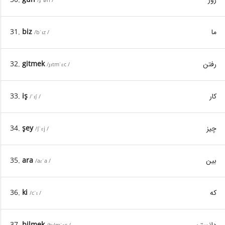
/ɟˈøn /
ما
biz
31.
/bˈɪz /
رفتن
gitmek
32.
/ɟɪtmˈɛc /
کار
iş
33.
/ˈɪʃ /
چیز
şey
34.
/ʃˈɛj /
بین
ara
35.
/aɾˈa /
که
ki
36.
/cˈɪ /
دانستن
bilmek
37.