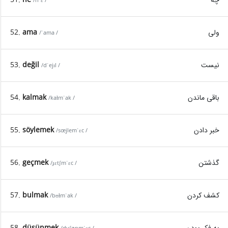
/nˈɛ /
ولی
ama
52.
/ˈama /
نیست
değil
53.
/dˈejɪl /
باقی ماندن
kalmak
54.
/kaɫmˈak /
خبر دادن
söylemek
55.
/sœjlemˈɛc /
گذشتن
geçmek
56.
/ɟɛtʃmˈɛc /
کشف کردن
bulmak
57.
/bʊɫmˈak /
به فکر بودن
düşünmek
58.