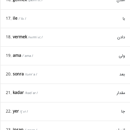
/ɟælmˈɛc /
با
ile
17.
/ˈilɛ /
دادن
vermek
18.
/vɛrmˈɛc /
ولی
ama
19.
/ˈama /
بعد
sonra
20.
/sɔnrˈa /
مقدار
kadar
21.
/kadˈar /
جا
yer
22.
/jˈɛr /
انسان
insan
23.