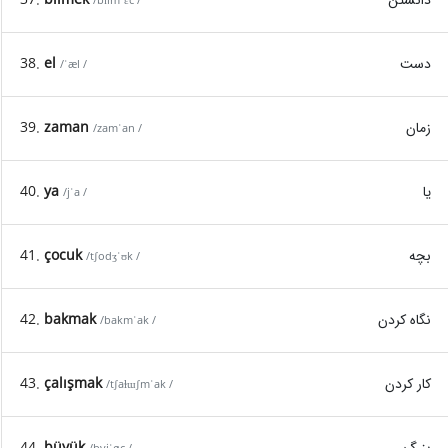
/bɪlmˈɛc /
دست
el
38.
/ˈæl /
زمان
zaman
39.
/zamˈan /
یا
ya
40.
/jˈa /
بچه
çocuk
41.
/tʃodʒˈʊk /
نگاه کردن
bakmak
42.
/bakmˈak /
کار کردن
çalışmak
43.
/tʃaɫɯʃmˈak /
بزرگ
büyük
44.