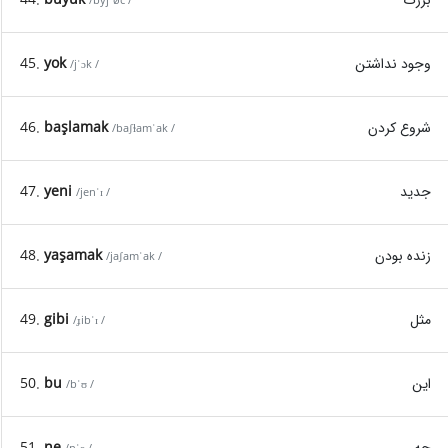
/byjˈøc /
وجود نداشتن
yok
45.
/jˈɔk /
شروع کردن
başlamak
46.
/baʃɫamˈak /
جدید
yeni
47.
/jenˈɪ /
زنده بودن
yaşamak
48.
/jaʃamˈak /
مثل
gibi
49.
/ɟibˈɪ /
این
bu
50.
/bˈʊ /
چه
ne
51.