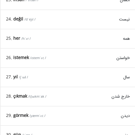
/ˈɪnsan /
نیست
değil
24.
/dˈejɪl /
همه
her
25.
/hˈɛr /
خواستن
istemek
26.
/ɪstemˈɛc /
سال
yıl
27.
/jˈɯɫ /
خارج شدن
çıkmak
28.
/tʃɯkmˈak /
دیدن
görmek
29.
/ɟœrmˈɛc /
روز
gün
30.