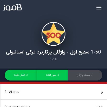
1-50 سطح اول - واژگان پرکاربرد ترکی استانبولی
1-50
1. لیست واژگان
2. مرور لغات
3. فلش کارت
و
ve
1.
/vˈɛ /
شدن
olmak
2.