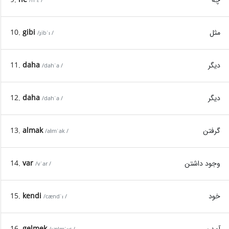
/nˈɛ /
مثل
gibi
10.
/ɟibˈɪ /
دیگر
daha
11.
/dahˈa /
دیگر
daha
12.
/dahˈa /
گرفتن
almak
13.
/aɫmˈak /
وجود داشتن
var
14.
/vˈar /
خود
kendi
15.
/cændˈɪ /
آمدن
gelmek
16.