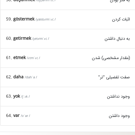
/dyʃønmˈɛc /
اثبات کردن
göstermek
59.
/ɟœstɛrmˈɛc /
به دنبال داشتن
getirmek
60.
/ɟetɪrmˈɛc /
(مقدار مشخصی) شدن
etmek
61.
/ɛtmˈɛc /
صفت تفضیلی "تر"
daha
62.
/dahˈa /
وجود نداشتن
yok
63.
/jˈɔk /
وجود داشتن
var
64.
/vˈar /