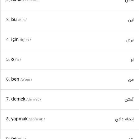
/ɔɫmˈak /
این
bu
3.
/bˈʊ /
برای
için
4.
/itʃˈɪn /
او
o
5.
/ˈɔ /
من
ben
6.
/bˈæn /
گفتن
demek
7.
/demˈɛc /
انجام دادن
yapmak
8.
/japmˈak /
چه
ne
9.