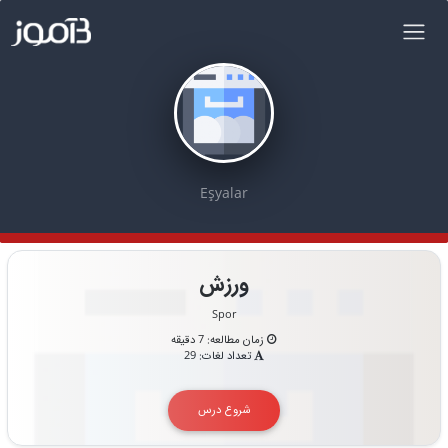
Eşyalar
ورزش
Spor
زمان مطالعه: 7 دقیقه
تعداد لغات: 29
شروع درس