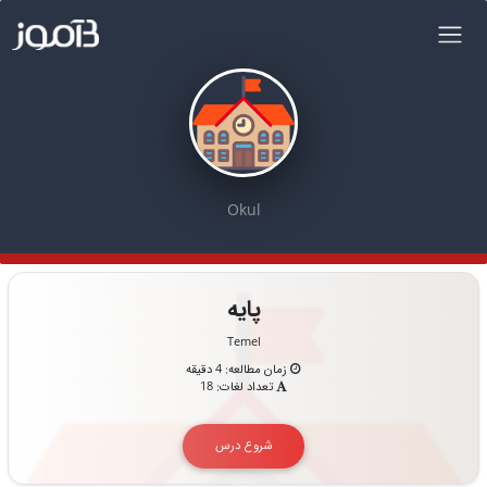
Okul
پایه
Temel
زمان مطالعه: 4 دقیقه
تعداد لغات: 18
شروع درس