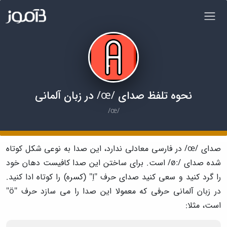
نحوه تلفظ صدای /œ/ در زبان آلمانی
/œ/
صدای /œ/ در فارسی معادلی ندارد، این صدا به نوعی شکل کوتاه
شده صدای /øː/ است. برای ساختن این صدا کافیست دهان خود
را گرد کنید و سعی کنید صدای حرف "اِ" (کسره) را کوتاه ادا کنید.
در زبان آلمانی حرفی که معمولا این صدا را می سازد حرف "ö"
است، مثلا: