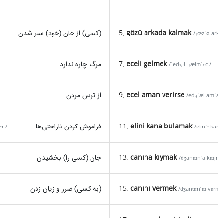
gözü arkada kalmak
5.
(کسی) از جان (خود) سیر شدن
/ɟœzˈø ar
eceli gelmek
7.
مرگ چاره ندارد
/ˈedʒɛlɪ ɟælmˈɛc /
ecel aman verirse
9.
از ترس مردن
/edʒˈæl amˈa
elini kana bulamak
11.
فراموش کردن ناراحتی‌ها
r /
/elinˈɪ k
canına kıymak
13.
جان (کسی را) بخشیدن
/dʒanɯnˈa kɯjm
canını vermek
15.
(به کسی) ضرر و زیان زدن
/dʒanɯnˈɯ vɛrm