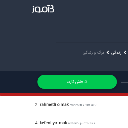
زندگی
مرگ و زندگی
3. فلش کارت
2.
rahmetli olmak
/rahmɛtlˈɪ ɔɫmˈak /
4.
kefeni yırtmak
/cefenˈɪ jɯrtmˈak /