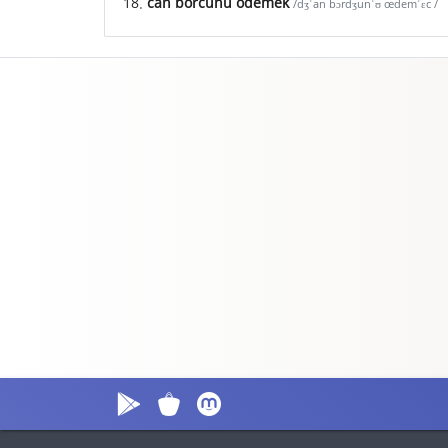
18.
can borcunu ödemek
/dʒˈan bɔrdʒunˈʊ œdemˈɛc /