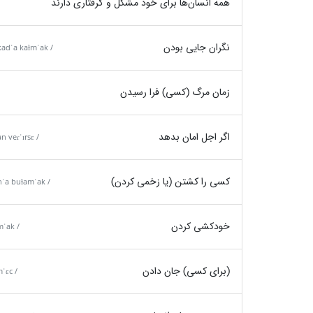
همه انسان‌ها برای خود مشکل و گرفتاری دارند
نگران جایی بودن
kadˈa kaɫmˈak /
زمان مرگ (کسی) فرا رسیدن
اگر اجل امان بدهد
n veɾˈɪrsɛ /
کسی را کشتن (یا زخمی کردن)
anˈa buɫamˈak /
خودکشی کردن
ˈak /
(برای کسی) جان دادن
ˈɛc /