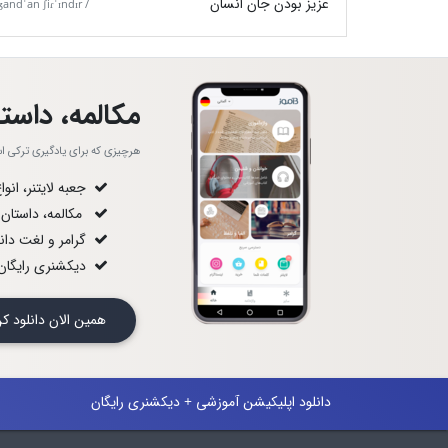
عزیز بودن جان انسان
andˈan ʃiɾˈɪndɪr /
مکالمه، داستا
هرچیزی که برای یادگیری ترکی استا
جعبه لایتنر، انو
مکالمه، داستان
گرامر و لغت دان
دیکشنری رایگان 
همین الان دانلود
دانلود اپلیکیشن آموزشی + دیکشنری رایگان