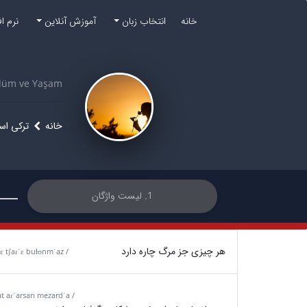
خانه
انتخاب زبان
آموزش آنلاین
نرم ا
lüm ve Yaşam
خانه
ترکی است
1. لیست واژگان
هر چیزی جز مرگ چاره دارد
 tʃaɾˈɛ buɫʊnmˈaz /
at aɾˈarsan mezardˈa /