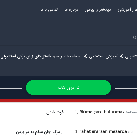
فزار آموزشی
دیکشنری بیاموز
درباره ما
تماس با ما
Ö
انبولی
آموزش لغت‌دانی
اصطلاحات و ضرب‌المثل‌های زبان ترکی استانبولی
2. مرور لغات
ölüme çare bulunmaz
1.
فوت شدن
/œlˈymɛ
rahat ararsan mezarda
3.
از مرگ جان سالم به در بردن
/rahˈ