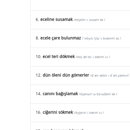
6.
eceline susamak
/edʒelinˈɛ susamˈak /
8.
ecele çare bulunmaz
/ˈedʒɛlɛ tʃaɾˈɛ buɫʊnmˈaz /
10.
ecel teri dökmek
/edʒˈæl teɾˈɪ dœcmˈɛc /
12.
dün öleni dün gömerler
/dˈøn œlenˈɪ dˈøn ɟœmɛrlˈɛ
14.
canını bağışlamak
/dʒanɯnˈɯ baːɯʃɫamˈak /
16.
ciğerini sökmek
/dʒijeɾinˈɪ sœcmˈɛc /