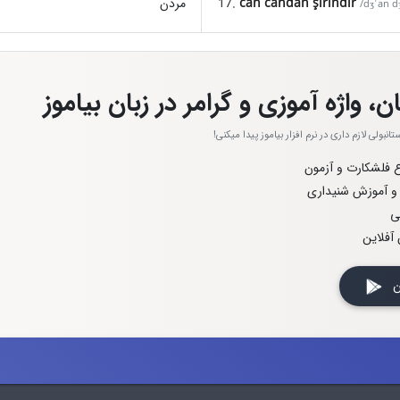
can candan şirindir
17.
مردن
/dʒˈan dʒ
ن، واژه آموزی و گرامر در زبان بیاموز
نبولی لازم داری در نرم افزار بیاموز پیدا میکنی!
اع فلشکارت و آزمون
 و آموزش شنیداری
ی
آفلاین
 کن