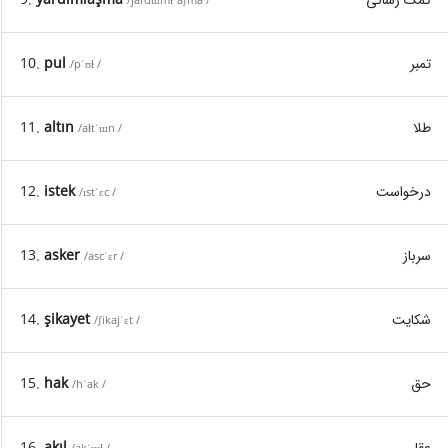
/jardɯmɫˈaʃma /
تمبر
pul
10.
/pˈʊɫ /
طلا
altın
11.
/aɫtˈɯn /
درخواست
istek
12.
/ɪstˈɛc /
سرباز
asker
13.
/ascˈɛr /
شکایت
şikayet
14.
/ʃikajˈɛt /
حق
hak
15.
/hˈak /
عقل
akıl
16.