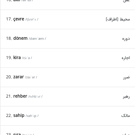
/akˈɯɫ /
محیط [اطراف]
çevre
17.
/tʃɛvrˈɛ /
دوره
dönem
18.
/dœnˈæm /
اجاره
kira
19.
/ciɾˈa /
ضرر
zarar
20.
/zaɾˈar /
رهبر
rehber
21.
/rɛhbˈɛr /
مالک
sahip
22.
/sahˈɪp /
صف
sıra
23.