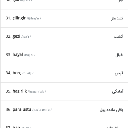
/ɯʃˈɯk /
کلیدساز
çilingir
31.
/tʃilɪnɟˈɪr /
گشت
gezi
32.
/ɟezˈɪ /
خیال
hayal
33.
/hajˈaɫ /
قرض
borç
34.
/bˈɔrtʃ /
آمادگی
hazırlık
35.
/hazɯrɫˈɯk /
باقی مانده پول
para üstü
36.
/paɾˈa østˈø /
مسافر‌خانه
han
37.