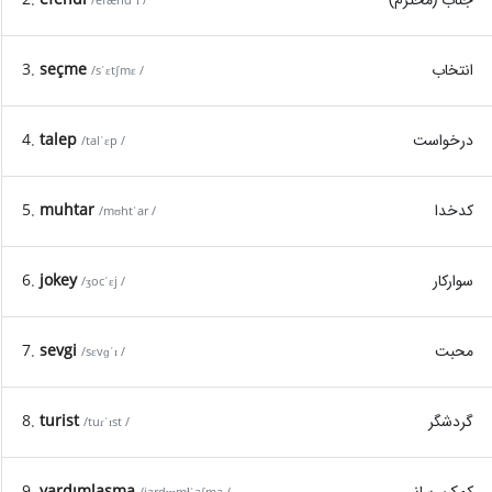
/efændˈɪ /
انتخاب
seçme
3.
/sˈɛtʃmɛ /
درخواست
talep
4.
/talˈɛp /
کدخدا
muhtar
5.
/mʊhtˈar /
سوارکار
jokey
6.
/ʒocˈɛj /
محبت
sevgi
7.
/sɛvɡˈɪ /
گردشگر
turist
8.
/tuɾˈɪst /
کمک رسانی
yardımlaşma
9.