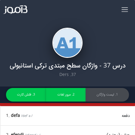
درس 37 - واژگان سطح مبتدی ترکی استانبولی
37. Ders
1. لیست واژگان
2. مرور لغات
3. فلش کارت
دفعه
defa
1.
/defˈa /
جناب (محترم)
efendi
2.