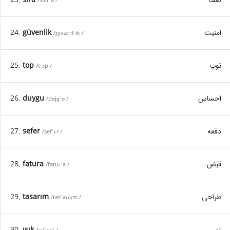
/sɯɾˈa /
امنیت
güvenlik
24.
/ɟyvænlˈɪk /
توپ
top
25.
/tˈɔp /
احساس
duygu
26.
/dʊjɡˈʊ /
دفعه
sefer
27.
/sefˈɛr /
قبض
fatura
28.
/fatuɾˈa /
طراحی
tasarım
29.
/tasˈaɾɯm /
نور
ışık
30.