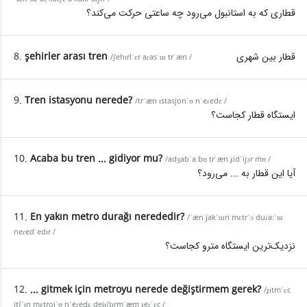
قطاری که به استانبول می‌رود چه ساعتی حرکت می‌کند؟
8.
şehirler arası tren
قطار بین شهری
/ʃehɪrlˈɛr aɾasˈɯ trˈæn /
9.
Tren istasyonu nerede?
/trˈæn ɪstasjonˈʊ nˈeɾedɛ /
ایستگاه قطار کجاست؟
10.
Acaba bu tren ... gidiyor mu?
/adʒabˈa bʊ trˈæn ɟidˈijɔr mʊ /
آیا این قطار به ... می‌رود؟
11.
En yakın metro durağı nerededir?
/ˈæn jakˈɯn mɛtrˈɔ duɾaːˈɯ
neɾedˈedɪr /
نزدیک‌ترین ایستگاه مترو کجاست؟
12.
... gitmek için metroyu nerede değiştirmem gerek?
/ɟɪtmˈɛc
itʃˈɪn mɛtrojˈʊ nˈeɾedɛ dejɪʃtɪrmˈæm ɟeɾˈɛc /