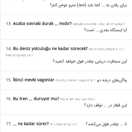
برای رفتن به ... کجا باید (خط) مترو عوض کنم؟
13.
Acaba sonraki durak ... mıdır?
/adʒabˈa sɔnrakˈɪ duɾˈak mˈɯdɯr /
آیا ایستگاه بعدی ... است؟
14.
Bu deniz yolculuğu ne kadar sürecek?
/bʊ dˈenɪz jɔɫdʒuɫˈʊː nˈɛ
kadˈar syɾedʒˈɛk /
این مسافرت دریایی چقدر طول خواهد کشید؟
15.
İkinci mevki vagonlar
واگن‌های درجه دو
/icɪndʒˈɪ mɛvkˈɪ vaɡɔnɫˈar /
16.
Bu tren ... duruyor mu?
/bʊ trˈæn duɾˈujɔr mʊ /
این قطار در ... توقف دارد؟
17.
... ne kadar sürer?
تا ... چقدر طول می‌کشد؟
/nˈɛ kadˈar syɾˈɛr /