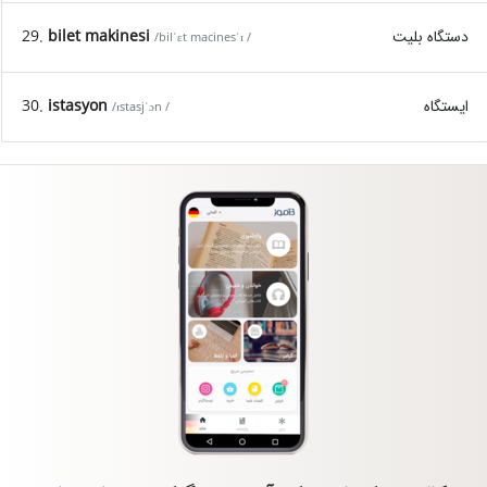
29.
bilet makinesi
دستگاه بلیت
/bilˈɛt macinesˈɪ /
30.
istasyon
ایستگاه
/ɪstasjˈɔn /