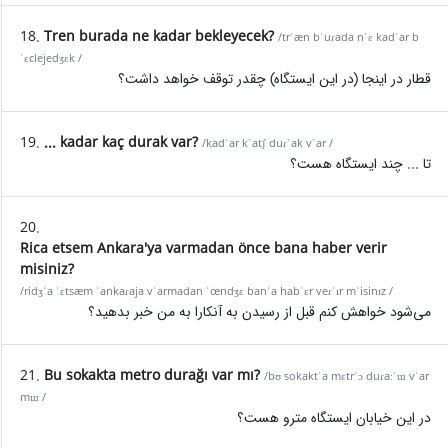
18.
Tren burada ne kadar bekleyecek?
/trˈæn bˈuɾada nˈɛ kadˈar b
ˈɛclejedʒɛk /
قطار در اینجا (در این ایستگاه) چقدر توقف خواهد داشت؟
19.
... kadar kaç durak var?
/kadˈar kˈatʃ duɾˈak vˈar /
تا ... چند ایستگاه هست؟
20.
Rica etsem Ankara'ya varmadan önce bana haber verir
misiniz?
/ridʒˈa ˈɛtsæm ˈankaɾaja vˈarmadan ˈœndʒɛ banˈa habˈɛr veɾˈɪr mˈisinɪz /
می‌شود خواهش کنم قبل از رسیدن به آنکارا به من خبر بدهید؟
21.
Bu sokakta metro durağı var mı?
/bʊ sokaktˈa mɛtrˈɔ duɾaːˈɯ vˈar
mɯ /
در این خیابان ایستگاه مترو هست؟