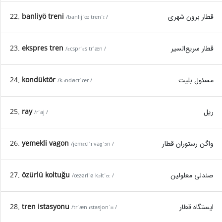
22.
banliyö treni
قطار برون شهری
/banlijˈœ trenˈɪ /
23.
ekspres tren
قطار سریع‌السیر
/ɛcsprˈɛs trˈæn /
24.
kondüktör
مسئول بلیت
/kɔndøctˈœr /
25.
ray
ریل
/rˈaj /
26.
yemekli vagon
واگن رستوران قطار
/jemɛclˈɪ vaɡˈɔn /
27.
özürlü koltuğu
صندلی معلولین
/œzørlˈø kɔɫtˈʊː /
28.
tren istasyonu
ایستگاه قطار
/trˈæn ɪstasjonˈʊ /