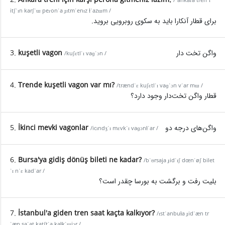
/ˈankaɾa trenˈɪ
itʃˈɪn karʃˈɯ peɾonˈa ɟɪtmˈenɪz ɫˈazɯm /
برای قطار آنکارا باید به سکوی روبرویی بروید.
3.
kuşetli vagon
واگن تخت دار
/kuʃɛtlˈɪ vaɡˈɔn /
4.
Trende kuşetli vagon var mı?
/trændˈɛ kuʃɛtlˈɪ vaɡˈɔn vˈar mɯ /
قطار واگن تخت‌دار وجود دارد؟
5.
İkinci mevki vagonlar
واگن‌های درجه دو
/icɪndʒˈɪ mɛvkˈɪ vaɡɔnɫˈar /
6.
Bursa'ya gidiş dönüş bileti ne kadar?
/bˈʊrsaja ɟidˈɪʃ dœnˈøʃ bilet
ˈɪ nˈɛ kadˈar /
بلیت رفت و برگشت به بورسا چقدر است؟
7.
İstanbul'a giden tren saat kaçta kalkıyor?
/ɪstˈanbuɫa ɟidˈæn tr
ˈæn saˈat katʃtˈa kaɫkˈɯjɔr /