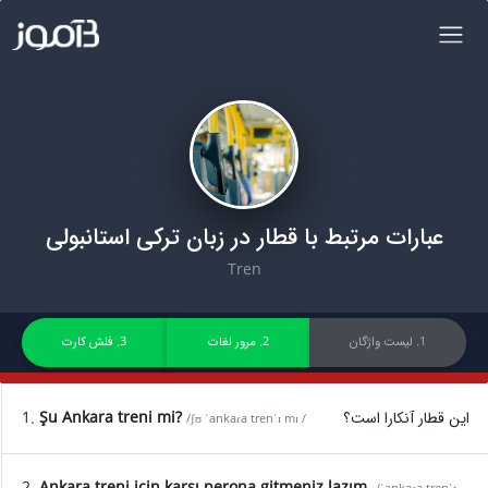
عبارات مرتبط با قطار در زبان ترکی استانبولی
Tren
1. لیست واژگان
2. مرور لغات
3. فلش کارت
1.
Şu Ankara treni mi?
این قطار آنکارا است؟
/ʃʊ ˈankaɾa trenˈɪ mɪ /
2.
Ankara treni için karşı perona gitmeniz lazım.