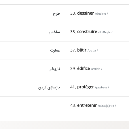
dessiner
33.
طرح
/desine /
construire
35.
ساختن
/kɔ̃stʀɥiʀ /
bâtir
37.
عمارت
/bɑtiʀ /
édifice
39.
تاریخی
/edifis /
protéger
41.
بازسازی کردن
/pʀɔteʒe /
43.
entretenir
/ɑ̃tʀət(ə)niʀ /