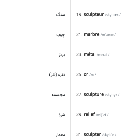
sculpteur
19.
سنگ
/skyltœʀ /
marbre
21.
چوب
/mˈaʁbʁ /
métal
23.
برنز
/metal /
or
25.
نقره (فلز)
/ɔʀ /
sculpture
27.
مجسمه
/skyltyʀ /
relief
29.
شئ
/ʁəljˈɛf /
sculpter
31.
معمار
/skyltˈe /