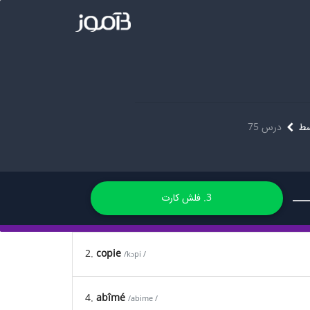
سط
درس 75
3. فلش کارت
2.
copie
/kɔpi /
4.
abîmé
/abime /