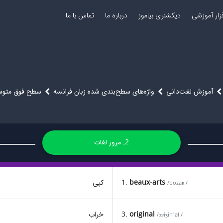
فزار آموزشی
دیکشنری بیاموز
درباره ما
تماس با ما
آموزش لغت‌دانی
واژه‌های سطح‌بندی شده زبان فرانسه
سطح فوق متو
2. مرور لغات
beaux-arts
1.
کپی
/bozaʀ /
original
3.
خراب
/ɔʁiʒinˈal /