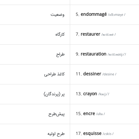
endommagé
5.
وضعیت
/ɑ̃dɔmaʒe /
restaurer
7.
کارگاه
/ʀɛstɔʀe /
restauration
9.
طراح
/ʀɛstɔʀasjɔ̃ /
dessiner
11.
کاغذ طراحی
/desine /
crayon
13.
پر (پرندگان)
/kʀɛjɔ̃ /
encre
15.
پیش‌طرح
/ɑ̃kʀ /
esquisse
17.
طرح اولیه
/ɛskis /