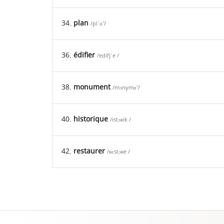
34.
plan
/plˈɑ̃ /
36.
édifier
/edifjˈe /
38.
monument
/mɔnymɑ̃ /
40.
historique
/istɔʀik /
42.
restaurer
/ʀɛstɔʀe /