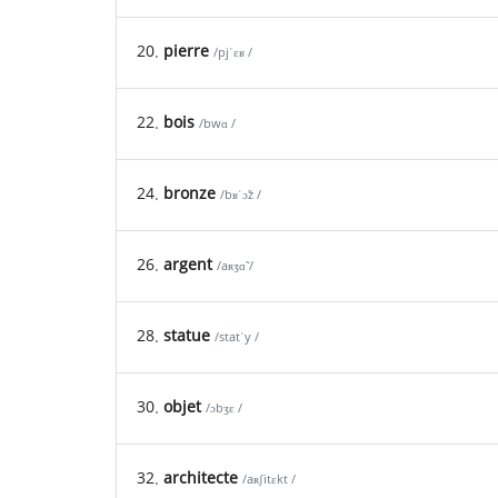
20.
pierre
/pjˈɛʁ /
22.
bois
/bwɑ /
24.
bronze
/bʁˈɔ̃z /
26.
argent
/aʀʒɑ̃ /
28.
statue
/statˈy /
30.
objet
/ɔbʒɛ /
32.
architecte
/aʀʃitɛkt /