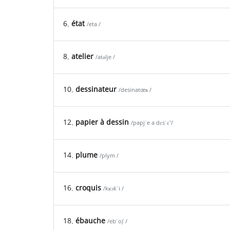
6.
état
/eta /
8.
atelier
/atəlje /
10.
dessinateur
/desinatœʀ /
12.
papier à dessin
/papjˈe a dɛsˈɛ̃ /
14.
plume
/plym /
16.
croquis
/kʁɔkˈi /
18.
ébauche
/ebˈoʃ /