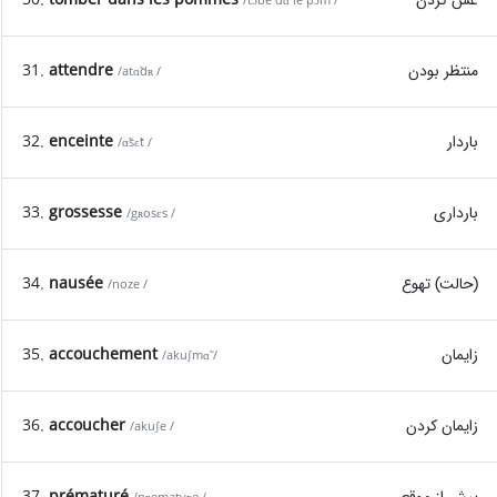
/tɔ̃be dɑ̃ le pɔm /
31.
attendre
منتظر بودن
/atɑ̃dʀ /
32.
enceinte
باردار
/ɑ̃sɛ̃t /
33.
grossesse
بارداری
/gʀosɛs /
34.
nausée
(حالت) تهوع
/noze /
35.
accouchement
زایمان
/akuʃmɑ̃ /
36.
accoucher
زایمان کردن
/akuʃe /
37.
prématuré
پیش از موقع