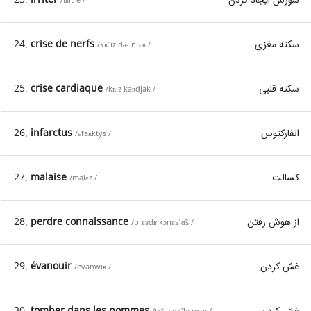
/iʁitˈe /
24.
crise de nerfs
سکته مغزی
/kʁˈiz də- nˈɛʁ /
25.
crise cardiaque
سکته قلبی
/kʀiz kaʀdjak /
26.
infarctus
انفارکتوس
/ɛ̃faʀktys /
27.
malaise
کسالت
/malɛz /
28.
perdre connaissance
از هوش رفتن
/pˈɛʁdʁ kɔnɛsˈɑ̃s /
29.
évanouir
غش کردن
/evanwiʀ /
30.
tomber dans les pommes
غش کردن