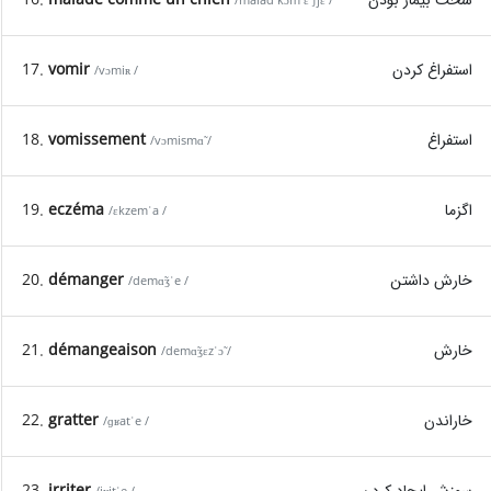
/malad kɔm ɛ̃ ʃjɛ̃ /
17.
vomir
استفراغ کردن
/vɔmiʀ /
18.
vomissement
استفراغ
/vɔmismɑ̃ /
19.
eczéma
اگزما
/ɛkzemˈa /
20.
démanger
خارش داشتن
/demɑ̃ʒˈe /
21.
démangeaison
خارش
/demɑ̃ʒɛzˈɔ̃ /
22.
gratter
خاراندن
/ɡʁatˈe /
23.
irriter
سوزش ایجاد کردن