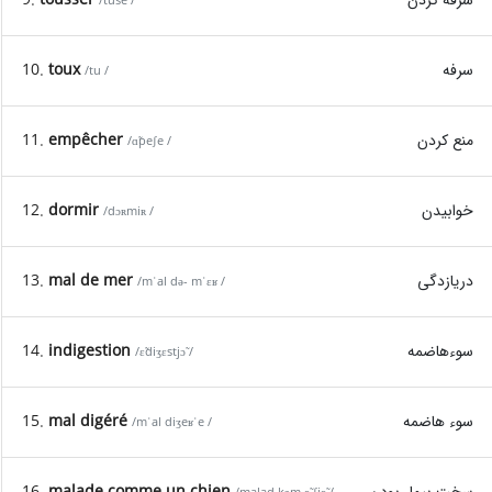
/tuse /
10.
toux
سرفه
/tu /
11.
empêcher
منع کردن
/ɑ̃peʃe /
12.
dormir
خوابیدن
/dɔʀmiʀ /
13.
mal de mer
دریازدگی
/mˈal də- mˈɛʁ /
14.
indigestion
سوءهاضمه
/ɛ̃diʒɛstjɔ̃ /
15.
mal digéré
سوء هاضمه
/mˈal diʒeʁˈe /
16.
malade comme un chien
سخت بیمار بودن