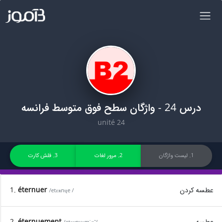
درس 24 - واژگان سطح فوق متوسط فرانسه
unité 24
1. لیست واژگان
2. مرور لغات
3. فلش کارت
1.
éternuer
عطسه کردن
/etɛʀnɥe /
2.
éternuement
عطسه