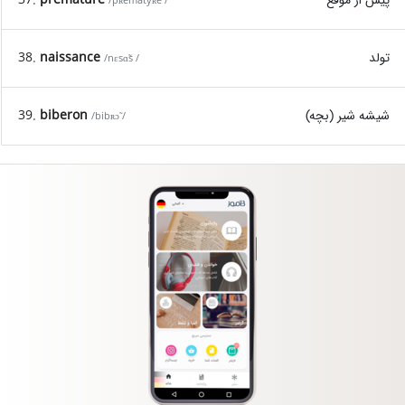
/pʀematyʀe /
38.
naissance
تولد
/nɛsɑ̃s /
39.
biberon
شیشه شیر (بچه)
/bibʀɔ̃ /