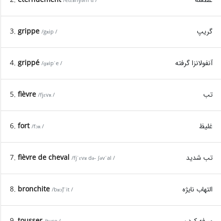
/etɛʁnyəmˈɑ̃ /
3.
grippe
گریپ
/gʀip /
4.
grippé
آنفولانزا گرفته
/ɡʁipˈe /
5.
fièvre
تب
/fjɛvʀ /
6.
fort
غلیظ
/fɔʀ /
7.
fièvre de cheval
تب شدید
/fjˈɛvʁ də- ʃəvˈal /
8.
bronchite
التهاب نایژه
/bʁɔ̃ʃˈit /
9.
tousser
سرفه کردن