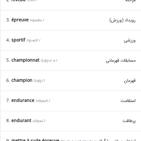
/nivo /
رویداد (ورزش)
épreuve
3.
/epʀœv /
ورزشی
sportif
4.
/spɔʀtif /
مسابقات قهرمانی
championnat
5.
/ʃɑ̃pjɔnˈa /
قهرمان
champion
6.
/ʃɑ̃pjɔ̃ /
استقامت
endurance
7.
/ɑ̃dyʀɑ̃s /
پرطاقت
endurant
8.
/ɑ̃dyʀɑ̃ /
امتحان سختی را گرفتن
mettre à rude épreuve
9.