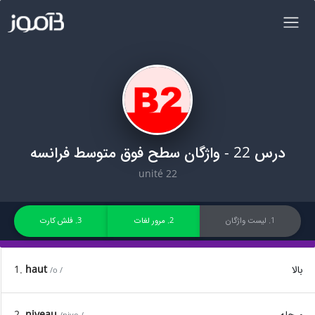
درس 22 - واژگان سطح فوق متوسط فرانسه
unité 22
1. لیست واژگان
2. مرور لغات
3. فلش کارت
بالا
haut
1.
/o /
مرحله
niveau
2.