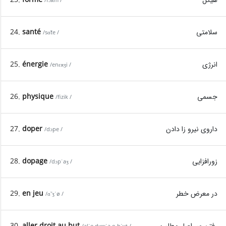
/fɔʀm /
سلامتی
santé
24.
/sɑ̃te /
انرژی
énergie
25.
/enɛʀʒi /
جسمی
physique
26.
/fizik /
داروی نیرو زا دادن
doper
27.
/dɔpe /
زورافزایی
dopage
28.
/dɔpˈaʒ /
در معرض خطر
en jeu
29.
/ɑ̃ ʒˈø /
رفتن سر اصل مطلب
aller droit au but
30.