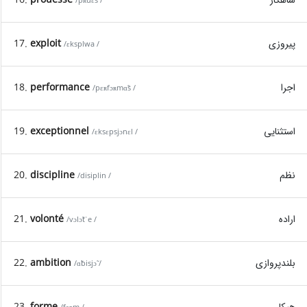
/pʀuɛs /
پیروزی
exploit
17.
/ɛksplwa /
اجرا
performance
18.
/pɛʀfɔʀmɑ̃s /
استثنایی
exceptionnel
19.
/ɛksɛpsjɔnɛl /
نظم
discipline
20.
/disiplin /
اراده
volonté
21.
/vɔlɔ̃tˈe /
بلندپروازی
ambition
22.
/ɑ̃bisjɔ̃ /
هیکل
forme
23.