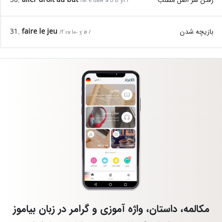
/alˈe dʁwˈa o bˈyt /
بازیچه شدن
faire le jeu
31.
/fˈɛʁ lə- ʒˈø /
مکالمه، داستان، واژه آموزی و گرامر در زبان بیاموز