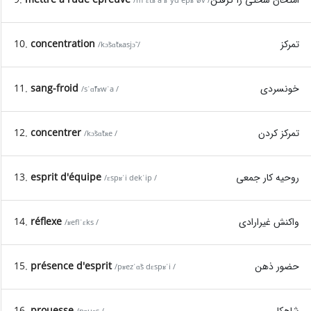
/mˈɛtʁ a ʁˈyd epʁˈøv /
تمرکز
concentration
10.
/kɔ̃sɑ̃tʀasjɔ̃ /
خونسردی
sang-froid
11.
/sˈɑ̃fʁwˈa /
تمرکز کردن
concentrer
12.
/kɔ̃sɑ̃tʀe /
روحیه کار جمعی
esprit d'équipe
13.
/ɛspʁˈi dekˈip /
واکنش غیرارادی
réflexe
14.
/ʁeflˈɛks /
حضور ذهن
présence d'esprit
15.
/pʁezˈɑ̃s dɛspʁˈi /
شاهکار
prouesse
16.