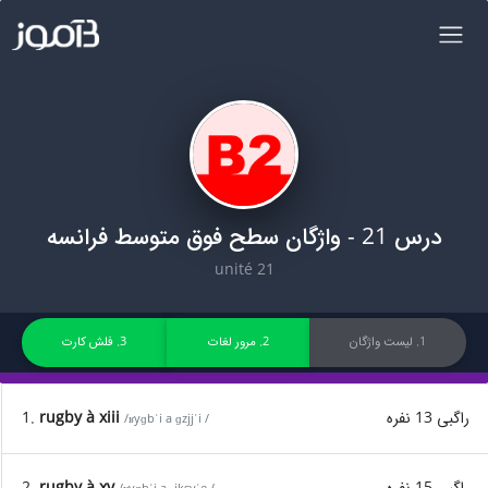
درس 21 - واژگان سطح فوق متوسط فرانسه
unité 21
1. لیست واژگان
2. مرور لغات
3. فلش کارت
راگبی 13 نفره
rugby à xiii
1.
/ʁyɡbˈi a ɡzjjˈi /
راگبی 15 نفره
rugby à xv
2.