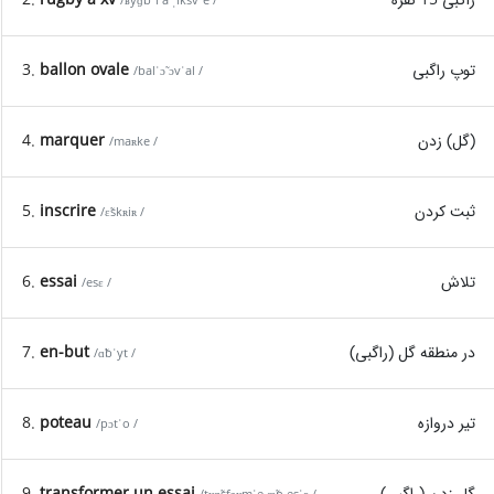
/ʁyɡbˈi a ˌiksvˈe /
توپ راگبی
ballon ovale
3.
/balˈɔ̃ ɔvˈal /
(گل) زدن
marquer
4.
/maʀke /
ثبت کردن
inscrire
5.
/ɛ̃skʀiʀ /
تلاش
essai
6.
/esɛ /
در منطقه گل (راگبی)
en-but
7.
/ɑ̃bˈyt /
تیر دروازه
poteau
8.
/pɔtˈo /
گل زدن (راگبی)
transformer un essai
9.