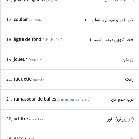
/ʒˈyʒ də- lˈinj /
لاین (دو و میدانی، شنا و ...)
couloir
17.
/kulwaʀ /
خط انتهایی (زمین تنیس)
ligne de fond
18.
/lˈiɲ də- fˈɔ̃ /
بازیکن
joueur
19.
/ʒwœʀ /
راکت
raquette
20.
/ʀakɛt /
توپ جمع کن
ramasseur de balles
21.
/ʁamasˈœʁ də- bˈal /
(در ورزش) داور
arbitre
22.
/aʁbˈitʁ /
چمن
gazon
23.