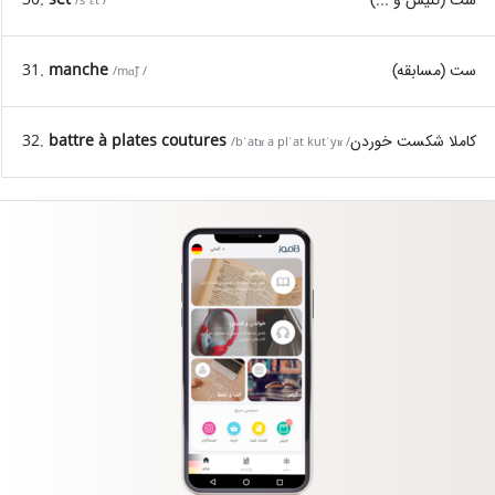
/sˈɛt /
ست (مسابقه)
manche
31.
/mɑ̃ʃ /
کاملا شکست خوردن
battre à plates coutures
32.
/bˈatʁ a plˈat kutˈyʁ /