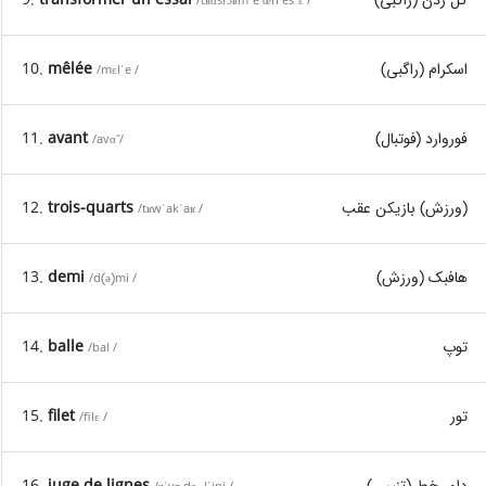
/tʁɑ̃sfɔʁmˈe œ̃n esˈɛ /
اسکرام (راگبی)
mêlée
10.
/mɛlˈe /
فوروارد (فوتبال)
avant
11.
/avɑ̃ /
(ورزش) بازیکن عقب
trois-quarts
12.
/tʁwˈakˈaʁ /
هافبک (ورزش)
demi
13.
/d(ə)mi /
توپ
balle
14.
/bal /
تور
filet
15.
/filɛ /
داور خط (تنیس)
juge de lignes
16.