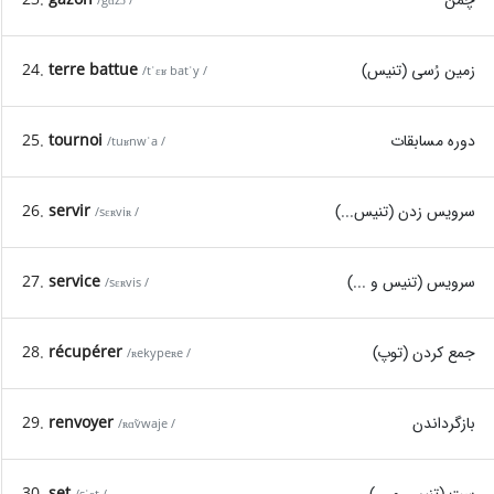
/gɑzɔ̃ /
زمین رُسی (تنیس)
terre battue
24.
/tˈɛʁ batˈy /
دوره مسابقات
tournoi
25.
/tuʁnwˈa /
سرویس زدن (تنیس...)
servir
26.
/sɛʀviʀ /
سرویس (تنیس و ...)
service
27.
/sɛʀvis /
جمع کردن (توپ)
récupérer
28.
/ʀekypeʀe /
بازگرداندن
renvoyer
29.
/ʀɑ̃vwaje /
ست (تنیس و ...)
set
30.