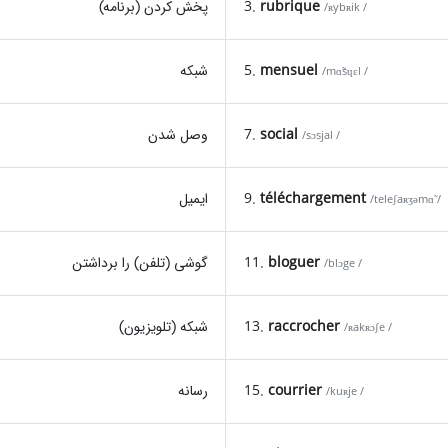
rubrique
3.
پخش کردن (برنامه)
/ʀybʀik /
mensuel
5.
شبکه
/mɑ̃sɥɛl /
social
7.
وصل شدن
/sɔsjal /
téléchargement
9.
ایمیل
/teleʃaʀʒəmɑ̃ /
bloguer
11.
گوشی (تلفن) را برداشتن
/blɔge /
raccrocher
13.
شبکه (تلویزیون)
/ʀakʀɔʃe /
courrier
15.
رسانه
/kuʀje /