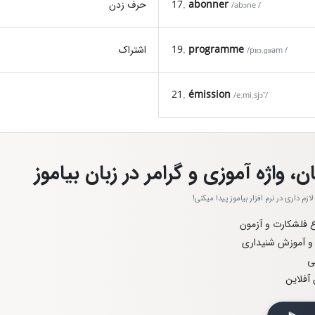
abonner
17.
حرف زدن
/abɔne /
programme
19.
اشتراک
/pʁɔ.ɡʁam /
21.
émission
/e.mi.sjɔ̃ /
ن، واژه آموزی و گرامر در زبان بیاموز
زم داری در نرم افزار بیاموز پیدا میکنی!
اع فلشکارت و آزمون
 و آموزش شنیداری
ی
آفلاین