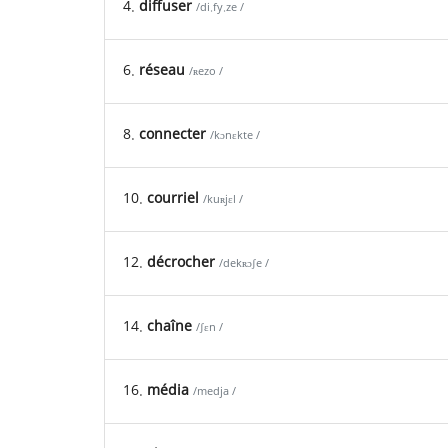
4.
diffuser
/di.fy.ze /
6.
réseau
/ʀezo /
8.
connecter
/kɔnɛkte /
10.
courriel
/kuʀjɛl /
12.
décrocher
/dekʀɔʃe /
14.
chaîne
/ʃɛn /
16.
média
/medja /