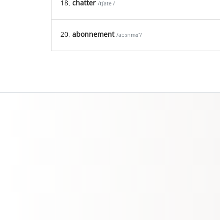
18.
chatter
/tʃate /
20.
abonnement
/abɔnmɑ̃ /