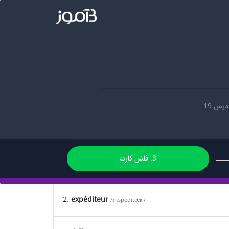
درس 19
3. فلش کارت
2.
expéditeur
/ɛkspeditœʀ /