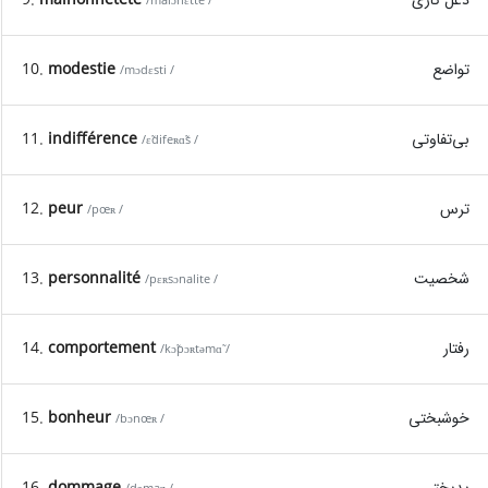
/malɔnɛtte /
تواضع
modestie
10.
/mɔdɛsti /
بی‌تفاوتی
indifférence
11.
/ɛ̃difeʀɑ̃s /
ترس
peur
12.
/pœʀ /
شخصیت
personnalité
13.
/pɛʀsɔnalite /
رفتار
comportement
14.
/kɔ̃pɔʀtəmɑ̃ /
خوشبختی
bonheur
15.
/bɔnœʀ /
بدبختی
dommage
16.