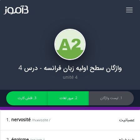
واژگان سطح اولیه زبان فرانسه - درس 4
unité 4
1. لیست واژگان
2. مرور لغات
3. فلش کارت
عصبانیت
nervosité
1.
/nɛʀvozite /
خودخواهی
égoïsme
2.