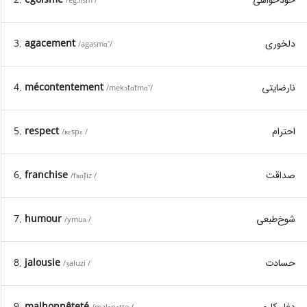
/egɔism /
دلخوری
agacement
3.
/agasmɑ̃ /
نارضایتی
mécontentement
4.
/mekɔ̃tɑ̃tmɑ̃ /
احترام
respect
5.
/ʀɛspɛ /
صداقت
franchise
6.
/fʀɑ̃ʃiz /
شوخ‌طبعی
humour
7.
/ymuʀ /
حسادت
jalousie
8.
/ʒaluzi /
دغل کاری
malhonnêteté
9.