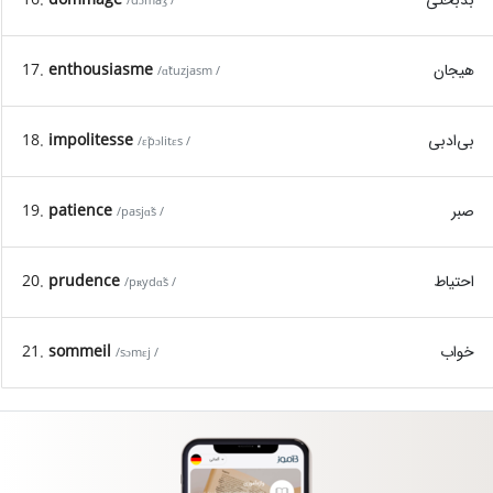
/dɔmaʒ /
هیجان
enthousiasme
17.
/ɑ̃tuzjasm /
بی‌ادبی
impolitesse
18.
/ɛ̃pɔlitɛs /
صبر
patience
19.
/pasjɑ̃s /
احتیاط
prudence
20.
/pʀydɑ̃s /
خواب
sommeil
21.
/sɔmɛj /