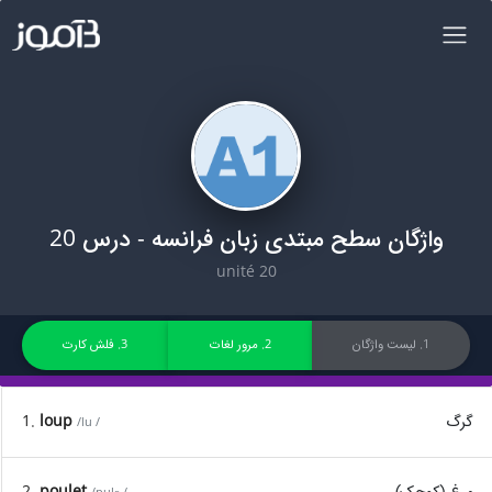
واژگان سطح مبتدی زبان فرانسه - درس 20
unité 20
1. لیست واژگان
2. مرور لغات
3. فلش کارت
گرگ
loup
1.
/lu /
مرغ (کوچک)
poulet
2.