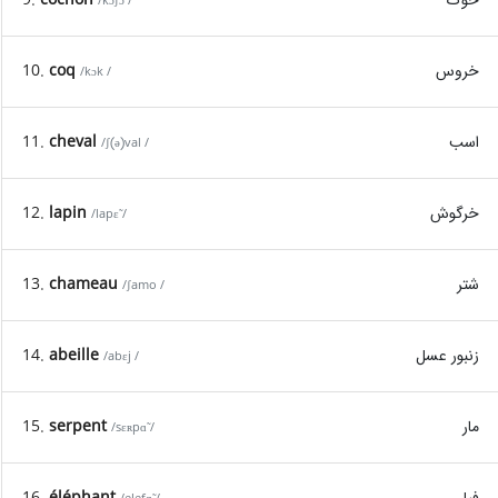
/kɔʃɔ̃ /
خروس
coq
10.
/kɔk /
اسب
cheval
11.
/ʃ(ə)val /
خرگوش
lapin
12.
/lapɛ̃ /
شتر
chameau
13.
/ʃamo /
زنبور عسل
abeille
14.
/abɛj /
مار
serpent
15.
/sɛʀpɑ̃ /
فیل
éléphant
16.