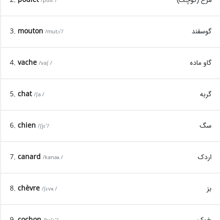
/pulɛ /
گوسفند
mouton
3.
/mutɔ̃ /
گاو ماده
vache
4.
/vaʃ /
گربه
chat
5.
/ʃa /
سگ
chien
6.
/ʃjɛ̃ /
اردک
canard
7.
/kanaʀ /
بز
chèvre
8.
/ʃɛvʀ /
خوک
cochon
9.