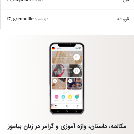
/elefɑ̃ /
قورباغه
grenouille
17.
/ɡʁənuj /
مکالمه، داستان، واژه آموزی و گرامر در زبان بیاموز