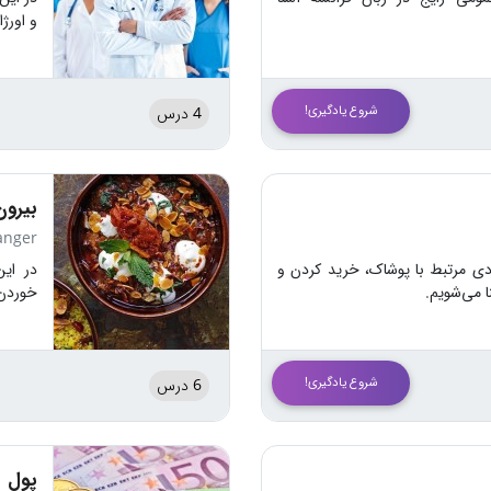
و اورژ
شروع یادگیری!
4 درس
بیرون
anger
ردی مرتبط با پوشاک، خرید کردن و
در این
ا می‌شویم.
خوردن 
شروع یادگیری!
6 درس
پول