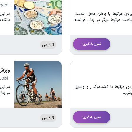
rgent
بردی مرتبط با یافتن محل اقامت،
در این
باحث مرتبط دیگر در زبان فرانسه
بانک د
شروع یادگیری!
3 درس
ورزش
Loisir
ردی مرتبط با گشت‌وگذار و وسایل
در این
‌شویم.
در زبا
شروع یادگیری!
9 درس