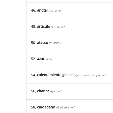
46.
anotar
/ˌanotˈaɾ /
48.
artículo
/aɾtˈikulo /
50.
atasco
/atˈasko /
52.
azar
/aθˈaɾ /
54.
calentamiento global
/kˌalɛntamjˈɛnto ɣloβˈal /
56.
charlar
/tʃaɾlˈaɾ /
58.
ciudadano
/θjˌuðaðˈano /