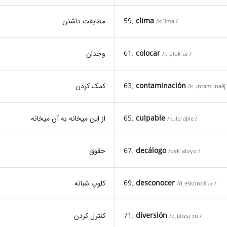
مطابقت داشتن
59.
clima
/klˈima /
وجدان
61.
colocar
/kˌolokˈaɾ /
کمک کردن
63.
contaminación
/kˌɔntamˌinaθjˈ
از این میخانه به آن میخانه
65.
culpable
/kulpˈaβle /
حقوق
67.
decálogo
/dekˈaloɣo /
کلوپ شبانه
69.
desconocer
/dˌeskonoθˈɛɾ /
کنترل کردن
71.
diversión
/dˌiβɛɾsjˈɔn /