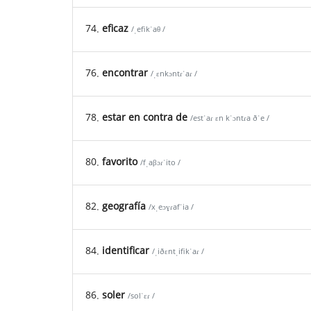
74.
eficaz
/ˌefikˈaθ /
76.
encontrar
/ˌɛnkɔntɾˈaɾ /
78.
estar en contra de
/estˈaɾ ɛn kˈɔntɾa ðˈe /
80.
favorito
/fˌaβɔɾˈito /
82.
geografía
/xˌeɔɣɾafˈia /
84.
identificar
/ˌiðɛntˌifikˈaɾ /
86.
soler
/solˈɛɾ /