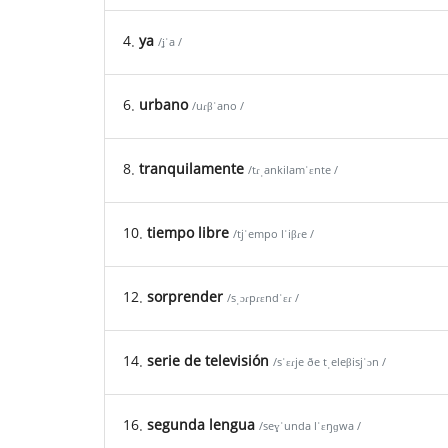
4.
ya
/ʝˈa /
6.
urbano
/uɾβˈano /
8.
tranquilamente
/tɾˌankilamˈɛnte /
10.
tiempo libre
/tjˈempo lˈiβɾe /
12.
sorprender
/sˌɔɾpɾɛndˈɛɾ /
14.
serie de televisión
/sˈɛɾje ðe tˌeleβisjˈɔn /
16.
segunda lengua
/seɣˈunda lˈɛŋɡwa /