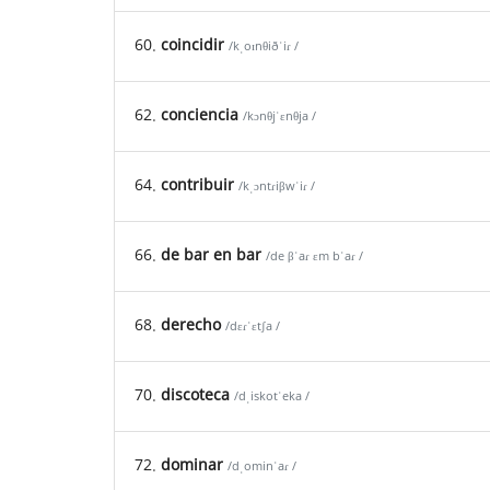
60.
coincidir
/kˌoɪnθiðˈiɾ /
62.
conciencia
/kɔnθjˈɛnθja /
64.
contribuir
/kˌɔntɾiβwˈiɾ /
66.
de bar en bar
/de βˈaɾ ɛm bˈaɾ /
68.
derecho
/dɛɾˈɛtʃa /
70.
discoteca
/dˌiskotˈeka /
72.
dominar
/dˌominˈaɾ /