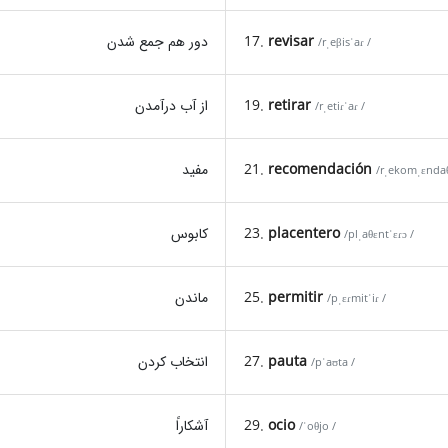
دور هم جمع شدن
17.
revisar
/rˌeβisˈaɾ /
از آب درآمدن
19.
retirar
/rˌetiɾˈaɾ /
مفید
21.
recomendación
/rˌekomˌɛndaθ
کابوس
23.
placentero
/plˌaθɛntˈɛɾɔ /
ماندن
25.
permitir
/pˌɛɾmitˈiɾ /
انتخاب کردن
27.
pauta
/pˈaʊta /
آشکاراً
29.
ocio
/ˈoθjo /