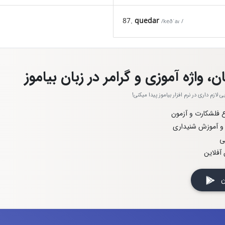
87.
quedar
/keðˈaɾ /
ن، واژه آموزی و گرامر در زبان بیاموز
 لازم داری در نرم افزار بیاموز پیدا میکنی
اع فلشکارت و آزمون
 و آموزش شنیداری
ی
آفلاین
 کن