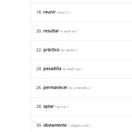
18.
reunir
/reʊnˈiɾ /
20.
resultar
/rˌesultˈaɾ /
22.
práctico
/pɾˈaktiko /
24.
pesadilla
/pˌesaðˈiʎa /
26.
permanecer
/pˌɛɾmaneθˈɛɾ /
28.
optar
/ɔpːtˈaɾ /
30.
obviamente
/ˌɔbβjamˈɛnte /