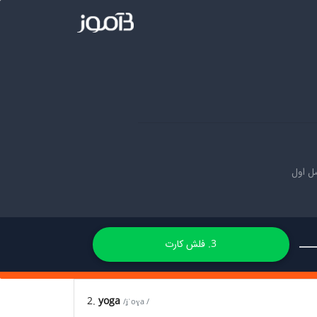
ل اول
3. فلش کارت
2.
yoga
/ʝˈoɣa /