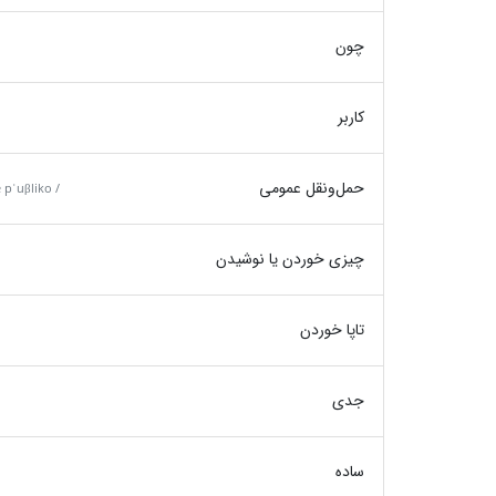
چون
کاربر
حمل‌ونقل عمومی
 pˈuβliko /
چیزی خوردن یا نوشیدن
تاپا خوردن
جدی
ساده