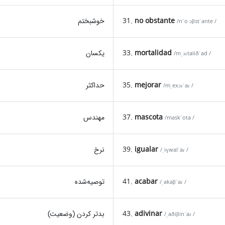
خوشبختم
31.
no obstante
/nˈo ɔβstˈante /
یکسان
33.
mortalidad
/mˌɔɾtaliðˈad /
حداکثر
35.
mejorar
/mˌexɔɾˈaɾ /
مهندس
37.
mascota
/maskˈota /
نرخ
39.
igualar
/ˌiɣwalˈaɾ /
توصیه‌شده
41.
acabar
/ˌakaβˈaɾ /
بدتر کردن (وضعیت)
43.
adivinar
/ˌaðiβinˈaɾ /