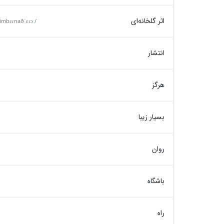
اثر گلخانه‌ای
ˌimbɛɾnaðˈɛɾɔ /
انتشار
هرگز
بسیار زیبا
روان
باشگاه
راه