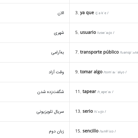
الان
3.
ya que
/ʝˈa kˈe /
شهری
5.
usuario
/uswˈaɾjo /
به‌آرامی
7.
transporte público
/tɾanspˈɔɾte
وقت آزاد
9.
tomar algo
/tomˈaɾ ˈalɣo /
شگفت‌زده شدن
11.
tapear
/tˌapeˈaɾ /
سریال تلویزیونی
13.
serio
/sˈɛɾjo /
زبان دوم
15.
sencillo
/sɛnθˈiʎo /