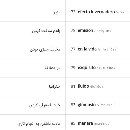
مؤثر
73.
efecto invernadero
/efˈekto 
باهم ملاقات کردن
75.
emisión
/ˌemisjˈɔn /
مخالف چیزی بودن
77.
en la vida
/ɛn la βˈiða /
موردعلاقه
79.
exquisito
/ˌekskisˈito /
جغرافیا
81.
fluido
/fluˈiðo /
خود را معرفی کردن
83.
gimnasio
/ximnˈasjo /
عادت داشتن به انجام کاری
85.
manera
/manˈɛɾa /