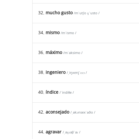
32.
mucho gusto
/mˈutʃo ɣˈusto /
34.
mismo
/mˈismo /
36.
máximo
/mˈaksimo /
38.
ingeniero
/ˌiŋxenjˈɛɾɔ /
40.
índice
/ˈindiθe /
42.
aconsejado
/ˌakɔnsexˈaðo /
44.
agravar
/ˌaɣɾaβˈaɾ /