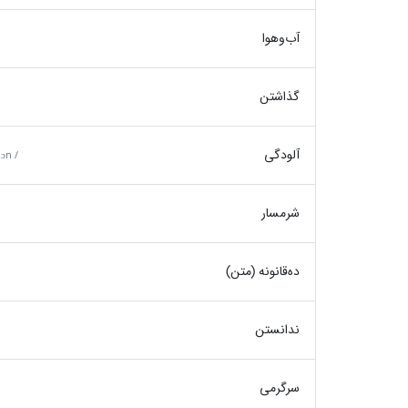
آب‌وهوا
گذاشتن
آلودگی
ɔn /
شرمسار
ده‌قانونه (متن)
ندانستن
سرگرمی