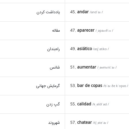
یادداشت کردن
45.
andar
/andˈaɾ /
مقاله
47.
aparecer
/ˌapaɾɛθˈɛɾ /
راه‌بندان
49.
asiático
/asjˈatiko /
شانس
51.
aumentar
/ˌaʊmɛntˈaɾ /
گرمایش جهانی
53.
bar de copas
/bˈaɾ ðe kˈopas /
گپ زدن
55.
calidad
/kˌaliðˈad /
شهروند
57.
chatear
/tʃˌateˈaɾ /