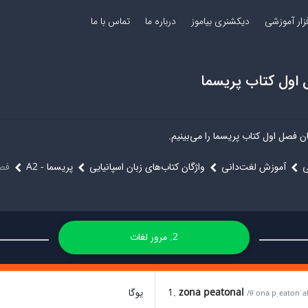
فزار آموزشی
دیکشنری بیاموز
درباره ما
تماس با ما
 اول کتاب پریسما
ان فصل اول کتاب پریسما را می‌بینیم
ی
آموزش لغت‌دانی
واژگان کتاب‌های زبان اسپانیایی
پریسما - A2
فص
2. مرور لغات
یوگا
1.
zona peatonal
/θˈona pˌeatonˈal